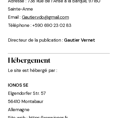
Adresse : 738 Rue de l’Anse à la Barque, 97180
Sainte-Anne
Email :
Gautier.vdo@gmail.com
Téléphone : +590 690 23 02 83
Directeur de la publication :
Gautier Vernet
Hébergement
Le site est hébergé par :
IONOS SE
Elgendorfer Str. 57
56410 Montabaur
Allemagne
Site web :
https://www.ionos.fr