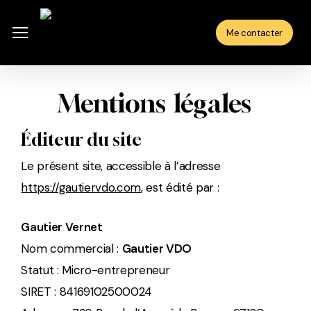
Skip
to
Menu
Me contacter
main
content
Mentions
légales
Éditeur du site
Le présent site, accessible à l’adresse
https://gautiervdo.com
, est édité par :
Gautier Vernet
Nom commercial :
Gautier VDO
Statut : Micro-entrepreneur
SIRET : 84169102500024